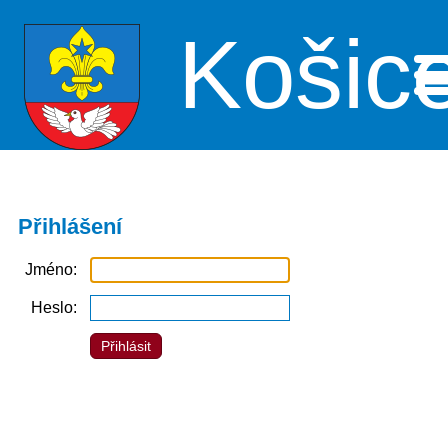
Košic
Me
Přihlášení
Jméno
Heslo