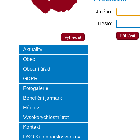
Jméno
Heslo
Aktuality
Obec
Obecní úřad
GDPR
Fotogalerie
Benefiční jarmark
Hřbitov
Vysokorychlostní trať
Kontakt
DSO Kutnohorský venkov