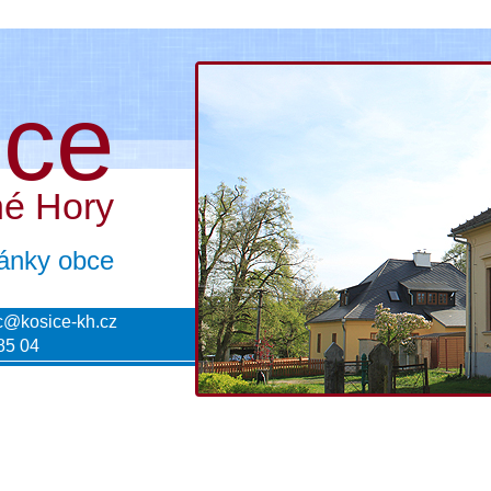
ice
né Hory
tránky obce
c@kosice-kh.cz
85 04