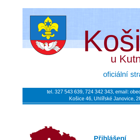
Koš
u Kut
oficiální s
tel. 327 543 639, 724 342 343, email:
obe
Košice 46, Uhlířské Janovice, 2
Přihlášení