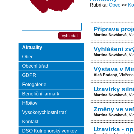
Rubrika
Obec
Ko
Příprava pro
Martina Nováková
Vl
Aktuality
Vyhlášení zv
Martina Nováková
Vl
Obec
Obecní úřad
Výstava v Min
GDPR
Aleš Podaný
Vloženo
Fotogalerie
Uzavírky siln
Benefiční jarmark
Martina Nováková
Vl
Hřbitov
Změny ve veř
Vysokorychlostní trať
Martina Nováková
Vl
Kontakt
Uzavírka - op
DSO Kutnohorský venkov