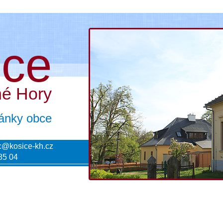
ice
né Hory
tránky obce
c@kosice-kh.cz
85 04