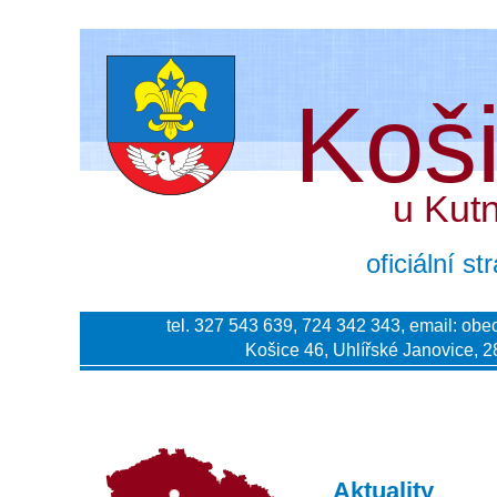
Koš
u Kut
oficiální s
tel. 327 543 639, 724 342 343, email:
obe
Košice 46, Uhlířské Janovice, 2
Aktuality