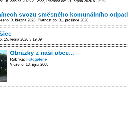
o: 18. června 2026 v 12:22
Platnost do: 21. srpna 2026 v 23:59
mínech svozu směsného komunálního odpa
oženo: 3. března 2026
Platnost do: 31. prosince 2026
šice
o: 15. ledna 2026 v 19:09
Obrázky z naší obce...
Rubrika
Fotogalerie
Vloženo: 13. října 2008