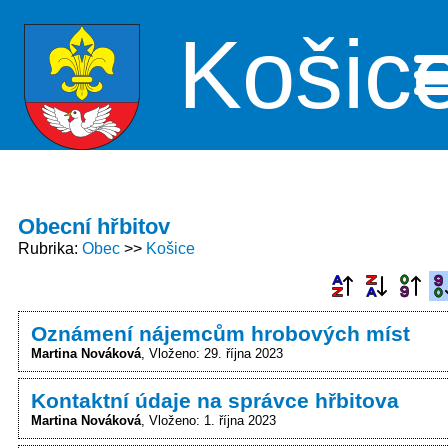
Košic
Me
Obecní hřbitov
Rubrika
Obec
Košice
Oznámení nájemcům hrobových míst
Martina Nováková
Vloženo: 29. října 2023
Kontaktní údaje na správce hřbitova
Martina Nováková
Vloženo: 1. října 2023