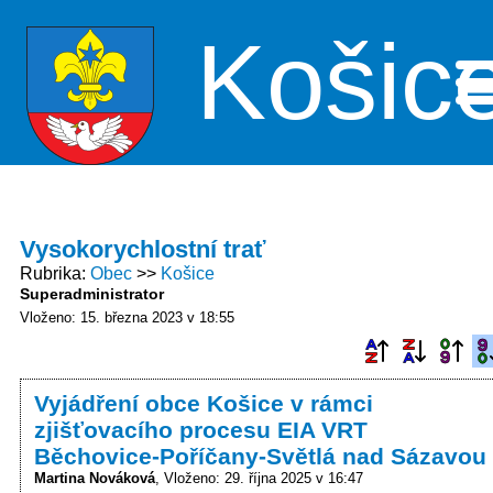
Košic
Me
Vysokorychlostní trať
Rubrika
Obec
Košice
Superadministrator
Vloženo: 15. března 2023 v 18:55
Vyjádření obce Košice v rámci
zjišťovacího procesu EIA VRT
Běchovice-Poříčany-Světlá nad Sázavou
Martina Nováková
Vloženo: 29. října 2025 v 16:47