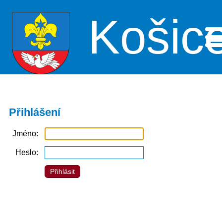
Košic
Me
Přihlášení
Jméno
Heslo