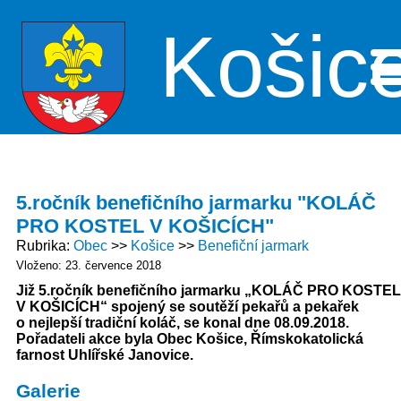
Košic
Me
5.ročník benefičního jarmarku "KOLÁČ
PRO KOSTEL V KOŠICÍCH"
Rubrika
Obec
Košice
Benefiční jarmark
Vloženo: 23. července 2018
Již 5.ročník benefičního jarmarku „KOLÁČ PRO KOSTEL
V KOŠICÍCH“ spojený se soutěží pekařů a pekařek
o nejlepší tradiční koláč, se konal dne 08.09.2018.
Pořadateli akce byla Obec Košice, Římskokatolická
farnost Uhlířské Janovice.
Galerie