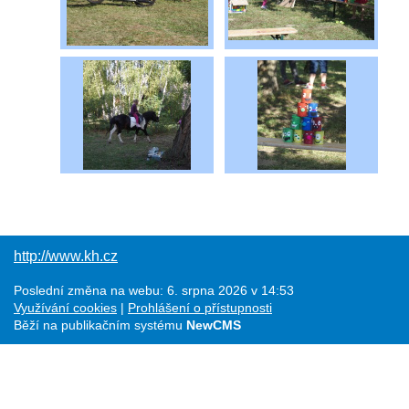
http://www.kh.cz
Poslední změna na webu: 6. srpna 2026 v 14:53
Využívání cookies
Prohlášení o přístupnosti
Běží na publikačním systému
NewCMS