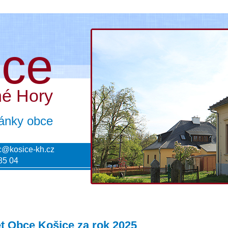
ice
né Hory
tránky obce
c@kosice-kh.cz
85 04
t Obce Košice za rok 2025