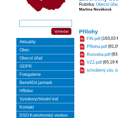
Rubrika
Obecní úřa
Martina Nováková
Přílohy
(193,03 
FIN.pdf
Aktuality
(81,0
Příloha.pdf
Obec
(83
Rozvaha.pdf
Obecní úřad
(65,19 K
VZZ.pdf
GDPR
schválený záv. ú
Fotogalerie
Benefiční jarmark
Hřbitov
Vysokorychlostní trať
Kontakt
DSO Kutnohorský venkov