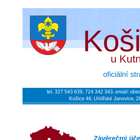
Koš
u Kut
oficiální s
tel. 327 543 639, 724 342 343, email:
obe
Košice 46, Uhlířské Janovice, 2
Závěrečný úče