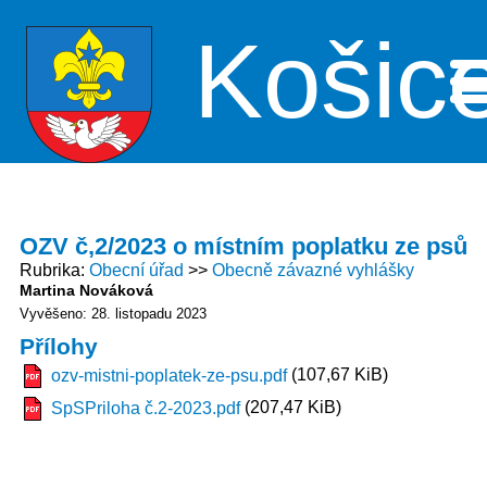
Košic
Me
OZV č,2/2023 o místním poplatku ze psů
Rubrika
Obecní úřad
Obecně závazné vyhlášky
Martina Nováková
Vyvěšeno: 28. listopadu 2023
Přílohy
(107,67 KiB)
ozv-mistni-poplatek-ze-psu.pdf
(207,47 KiB)
SpSPriloha č.2-2023.pdf