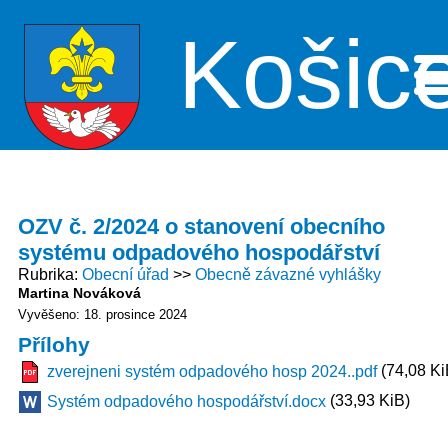
Košic
Me
OZV č. 2/2024 o stanovení obecního
systému odpadového hospodářství
Rubrika
Obecní úřad
Obecně závazné vyhlášky
Martina Nováková
Vyvěšeno: 18. prosince 2024
Přílohy
(74,08 Ki
zverejneni systém odpadového hosp 2024..pdf
(33,93 KiB)
Systém odpadového hospodářství.docx