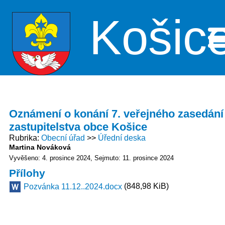
Košic
Me
Oznámení o konání 7. veřejného zasedání
zastupitelstva obce Košice
Rubrika
Obecní úřad
Úřední deska
Martina Nováková
Vyvěšeno: 4. prosince 2024
Sejmuto: 11. prosince 2024
Přílohy
(848,98 KiB)
Pozvánka 11.12..2024.docx