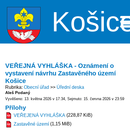
Košic
Me
VEŘEJNÁ VYHLÁŠKA - Oznámení o
vystavení návrhu Zastavěného území
Košice
Rubrika
Obecní úřad
Úřední deska
Aleš Podaný
Vyvěšeno: 13. května 2026 v 17:34
Sejmuto: 15. června 2026 v 23:59
Přílohy
(228,87 KiB)
VEŘEJENÁ VYHLÁŠKA
(1,15 MiB)
Zastavěné území