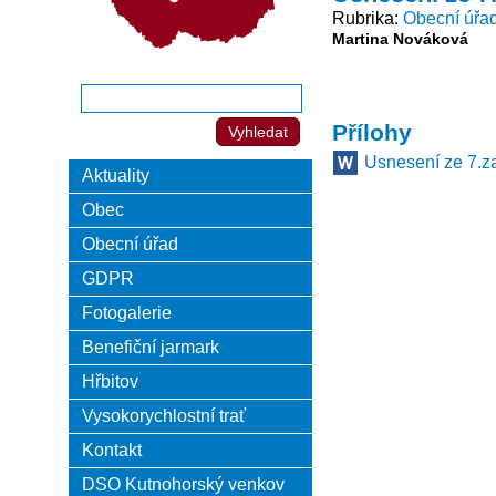
Rubrika
Obecní úřa
Martina Nováková
Přílohy
Usnesení ze 7.z
Aktuality
Obec
Obecní úřad
GDPR
Fotogalerie
Benefiční jarmark
Hřbitov
Vysokorychlostní trať
Kontakt
DSO Kutnohorský venkov