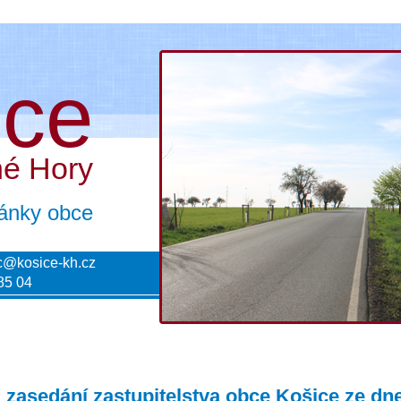
ice
né Hory
tránky obce
c@kosice-kh.cz
85 04
 zasedání zastupitelstva obce Košice ze dn