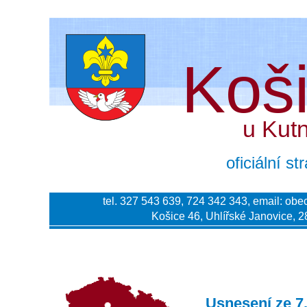
Koš
u Kut
oficiální s
tel. 327 543 639, 724 342 343, email:
obe
Košice 46, Uhlířské Janovice, 2
Usnesení ze 7.