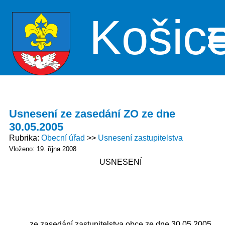
Košic
Me
Usnesení ze zasedání ZO ze dne
30.05.2005
Rubrika
Obecní úřad
Usnesení zastupitelstva
Vloženo: 19. října 2008
USNESENÍ
ze zasedání zastupitelstva obce ze dne 30.05.2005