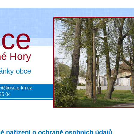
ice
né Hory
tránky obce
c@kosice-kh.cz
85 04
 nařízení o ochraně osobních údajů