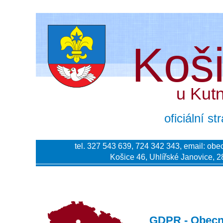
Koš
u Kut
oficiální s
tel. 327 543 639, 724 342 343, email:
obe
Košice 46, Uhlířské Janovice, 2
GDPR - Obecné