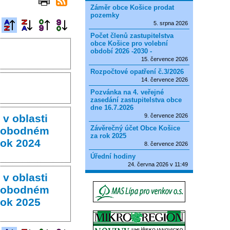
Záměr obce Košice prodat
pozemky
5. srpna 2026
Počet členů zastupitelstva
obce Košice pro volební
období 2026 -2030 -
15. července 2026
Rozpočtové opatření č.3/2026
14. července 2026
Pozvánka na 4. veřejné
zasedání zastupitelstva obce
dne 16.7.2026
v oblasti
9. července 2026
Závěrečný účet Obce Košice
svobodném
za rok 2025
rok 2024
8. července 2026
Úřední hodiny
24. června 2026 v 11:49
v oblasti
svobodném
rok 2025