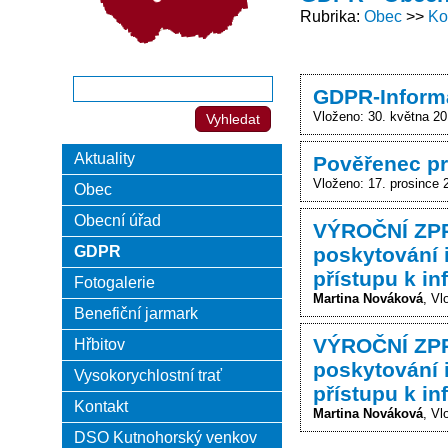
Rubrika
Obec
Ko
GDPR-Informa
Vloženo: 30. května 2
Aktuality
Pověřenec pr
Vloženo: 17. prosince 
Obec
Obecní úřad
VÝROČNÍ ZPRÁ
GDPR
poskytování 
přístupu k in
Fotogalerie
Martina Nováková
Vl
Benefiční jarmark
VÝROČNÍ ZPRÁ
Hřbitov
poskytování 
Vysokorychlostní trať
přístupu k in
Kontakt
Martina Nováková
Vl
DSO Kutnohorský venkov