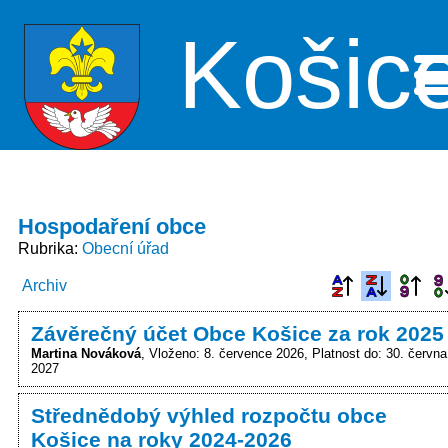
Košic
Me
Hospodaření obce
Rubrika
Obecní úřad
Archiv
Závěrečný účet Obce Košice za rok 2025
Martina Nováková
Vloženo: 8. července 2026
Platnost do: 30. června
2027
Střednědobý výhled rozpočtu obce
Košice na roky 2024-2026