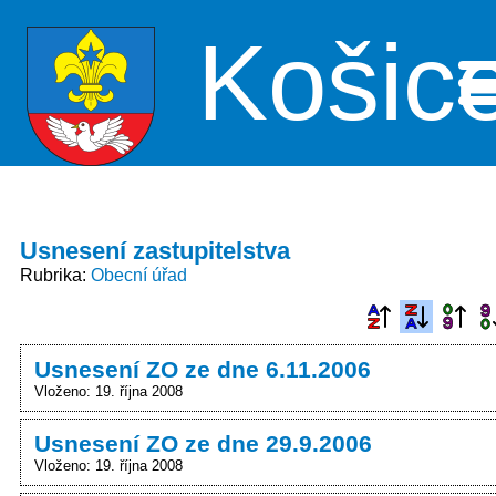
Košic
Me
Usnesení zastupitelstva
Rubrika
Obecní úřad
Usnesení ZO ze dne 6.11.2006
Vloženo: 19. října 2008
Usnesení ZO ze dne 29.9.2006
Vloženo: 19. října 2008